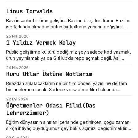
Linus Torvalds
Bazı insanlar bir ürün geliştirir. Bazıları bir şirket kurar. Bazıları
ise farkında olmadan bütün bir kültürün yönünü değiştirir.
Linus Torvalds üçüncü gruba giriyor. Bugün Linux dediğimiz
25 Nis 2026
şey sadece bir işletim sistemi çekirdeği değil. Sunucuların,
1 Yıldız Vermek Kolay
telefonların, gömülü sistemlerin, süper bilgisayarların,
geliştirici araçlarının ve modern internet altyapısının sessiz
Public geliştirme kültürü dediğimiz şey sadece kod yazmak,
taşıyıcılarından biri. Ama hikayenin
ürün yayınlamak ya da GitHub’da repo açmak değil. Asıl
mesele, ortaya çıkan emeğe nasıl yaklaştığımız. Bir hata
24 Nis 2026
gördüğümüzde ne yaptığımız. Eksik bir özellik fark
Kuru Otlar Üstüne Notlarım
ettiğimizde nasıl konuştuğumuz. Bir geliştiricinin henüz
olgunlaşmamış fikrine verdiğimiz tepki. Maalesef bizde çoğu
Birazdan anlatacaklarım ne bir film öncesi yazısı ne de tam
zaman bu kültür destek
bir inceleme olacak. Sadece ve sadece film hakkında
yazdığım üç beş düşünceden ibarettir. Dün Nuri Bilge
22 Eyl 2024
Ceylan'ın son filmi "Kuru Otlar Üstüne" filmini izledim ve filmin
Öğretmenler Odası Filmi(Das
etkisi üzerimdeyken bir şeyler karalamak istedim. Açıkçası,
Lehrerzimmer)
bu film beni
Eğitim dünyasının sınırları içerisinde gezinirken, çoğu zaman
sıkça ihtiyaç duyduğumuz şey bakış açımızı değiştirmektir.
Sinema, işte bu yönüyle insanlara gerçekçi bir ayna tutabilir.
09 Şub 2024