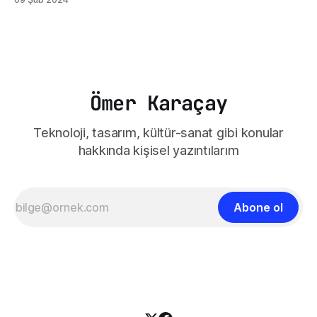
Öğretmenler Odası filmi, gerçek bir öğretmen odasının iç
dünyasına bizleri götürüyor. Filmin Almanya'da geçmesi
kültürel olarak bazı değişikliklere sahip olsa da öğretmen ve
öğretmenler odası
Ömer Karaçay
Teknoloji, tasarım, kültür-sanat gibi konular
hakkında kişisel yazıntılarım
Abone ol