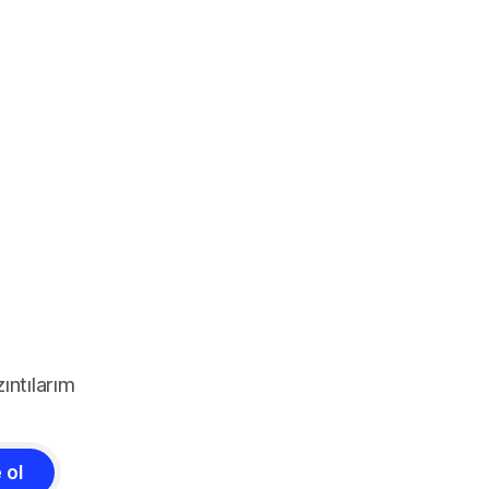
ıntılarım
 ol