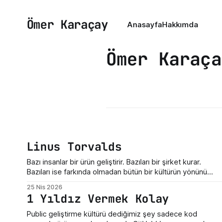
Ömer Karaçay
Anasayfa
Hakkımda
Ömer Karaça
Linus Torvalds
Bazı insanlar bir ürün geliştirir. Bazıları bir şirket kurar.
Bazıları ise farkında olmadan bütün bir kültürün yönünü
değiştirir. Linus Torvalds üçüncü gruba giriyor. Bugün Linux
25 Nis 2026
dediğimiz şey sadece bir işletim sistemi çekirdeği değil.
1 Yıldız Vermek Kolay
Sunucuların, telefonların, gömülü sistemlerin, süper
bilgisayarların, geliştirici araçlarının ve modern internet
Public geliştirme kültürü dediğimiz şey sadece kod
altyapısının sessiz taşıyıcılarından biri. Ama hikayenin