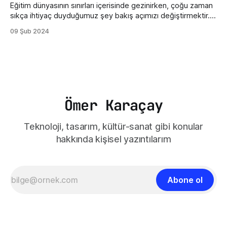
Eğitim dünyasının sınırları içerisinde gezinirken, çoğu zaman
sıkça ihtiyaç duyduğumuz şey bakış açımızı değiştirmektir.
Sinema, işte bu yönüyle insanlara gerçekçi bir ayna tutabilir.
09 Şub 2024
Öğretmenler Odası filmi, gerçek bir öğretmen odasının iç
dünyasına bizleri götürüyor. Filmin Almanya'da geçmesi
kültürel olarak bazı değişikliklere sahip olsa da öğretmen ve
öğretmenler odası
Ömer Karaçay
Teknoloji, tasarım, kültür-sanat gibi konular
hakkında kişisel yazıntılarım
Abone ol