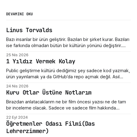
DEVAMINI OKU
Linus Torvalds
Bazı insanlar bir ürün geliştirir. Bazıları bir şirket kurar. Bazıları
ise farkında olmadan bütün bir kültürün yönünü değiştirir.
Linus Torvalds üçüncü gruba giriyor. Bugün Linux dediğimiz
25 Nis 2026
şey sadece bir işletim sistemi çekirdeği değil. Sunucuların,
1 Yıldız Vermek Kolay
telefonların, gömülü sistemlerin, süper bilgisayarların,
geliştirici araçlarının ve modern internet altyapısının sessiz
Public geliştirme kültürü dediğimiz şey sadece kod yazmak,
taşıyıcılarından biri. Ama hikayenin
ürün yayınlamak ya da GitHub’da repo açmak değil. Asıl
mesele, ortaya çıkan emeğe nasıl yaklaştığımız. Bir hata
24 Nis 2026
gördüğümüzde ne yaptığımız. Eksik bir özellik fark
Kuru Otlar Üstüne Notlarım
ettiğimizde nasıl konuştuğumuz. Bir geliştiricinin henüz
olgunlaşmamış fikrine verdiğimiz tepki. Maalesef bizde çoğu
Birazdan anlatacaklarım ne bir film öncesi yazısı ne de tam
zaman bu kültür destek
bir inceleme olacak. Sadece ve sadece film hakkında
yazdığım üç beş düşünceden ibarettir. Dün Nuri Bilge
22 Eyl 2024
Ceylan'ın son filmi "Kuru Otlar Üstüne" filmini izledim ve filmin
Öğretmenler Odası Filmi(Das
etkisi üzerimdeyken bir şeyler karalamak istedim. Açıkçası,
Lehrerzimmer)
bu film beni