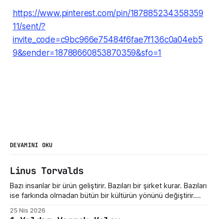
https://www.pinterest.com/pin/187885234358359
11/sent/?
invite_code=c9bc966e75484f6fae7f136c0a04eb5
9&sender=18788660853870359&sfo=1
DEVAMINI OKU
Linus Torvalds
Bazı insanlar bir ürün geliştirir. Bazıları bir şirket kurar. Bazıları
ise farkında olmadan bütün bir kültürün yönünü değiştirir.
Linus Torvalds üçüncü gruba giriyor. Bugün Linux dediğimiz
25 Nis 2026
şey sadece bir işletim sistemi çekirdeği değil. Sunucuların,