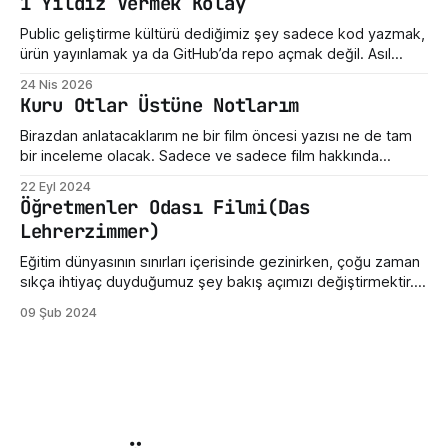
1 Yıldız Vermek Kolay
telefonların, gömülü sistemlerin, süper bilgisayarların,
geliştirici araçlarının ve modern internet altyapısının sessiz
Public geliştirme kültürü dediğimiz şey sadece kod yazmak,
taşıyıcılarından biri. Ama hikayenin
ürün yayınlamak ya da GitHub’da repo açmak değil. Asıl
mesele, ortaya çıkan emeğe nasıl yaklaştığımız. Bir hata
24 Nis 2026
gördüğümüzde ne yaptığımız. Eksik bir özellik fark
Kuru Otlar Üstüne Notlarım
ettiğimizde nasıl konuştuğumuz. Bir geliştiricinin henüz
olgunlaşmamış fikrine verdiğimiz tepki. Maalesef bizde çoğu
Birazdan anlatacaklarım ne bir film öncesi yazısı ne de tam
zaman bu kültür destek
bir inceleme olacak. Sadece ve sadece film hakkında
yazdığım üç beş düşünceden ibarettir. Dün Nuri Bilge
22 Eyl 2024
Ceylan'ın son filmi "Kuru Otlar Üstüne" filmini izledim ve filmin
Öğretmenler Odası Filmi(Das
etkisi üzerimdeyken bir şeyler karalamak istedim. Açıkçası,
Lehrerzimmer)
bu film beni
Eğitim dünyasının sınırları içerisinde gezinirken, çoğu zaman
sıkça ihtiyaç duyduğumuz şey bakış açımızı değiştirmektir.
Sinema, işte bu yönüyle insanlara gerçekçi bir ayna tutabilir.
09 Şub 2024
Öğretmenler Odası filmi, gerçek bir öğretmen odasının iç
dünyasına bizleri götürüyor. Filmin Almanya'da geçmesi
kültürel olarak bazı değişikliklere sahip olsa da öğretmen ve
öğretmenler odası